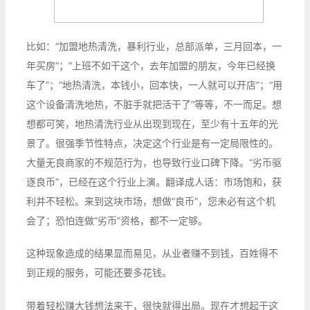
比如：“加盟地热清洗，暴利行业，总部派单，三月回本，一
年买房”；“上班不如干这个，去年加盟的朋友，今年已经换
车了”；“地热清洗，本钱小，回本快，一人就可以开店”；“用
这个设备清洗地热，不脏手就把活干了”等等，不一而足。想
想都可笑，地热清洗行业从出现到现在，至少有十五年的光
景了。很强季节性特点，决定这个行业是有一定局限性的。
大量无良商家的不规范行为，也导致行业口碑下降。“劣币驱
逐良币”，已经在这个行业上演。翻译成人话：市场饱和，获
利并不轻松。来到这块市场，想做“良币”，您未必有这个机
会了；恐怕连做“劣币”资格，都不一定够。
这种现象造成的结果显而易见，从业者赚不到钱，百姓得不
到正规的服务，可能还要多花钱。
带着轻松赚大钱想法来干，很快就得出局。现在才想起干这