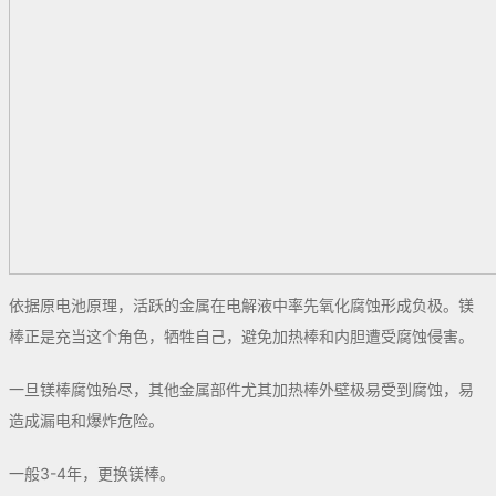
依据原电池原理，活跃的金属在电解液中率先氧化腐蚀形成负极。镁
棒正是充当这个角色，牺牲自己，避免加热棒和内胆遭受腐蚀侵害。
一旦镁棒腐蚀殆尽，其他金属部件尤其加热棒外壁极易受到腐蚀，易
造成漏电和爆炸危险。
一般3-4年，更换镁棒。